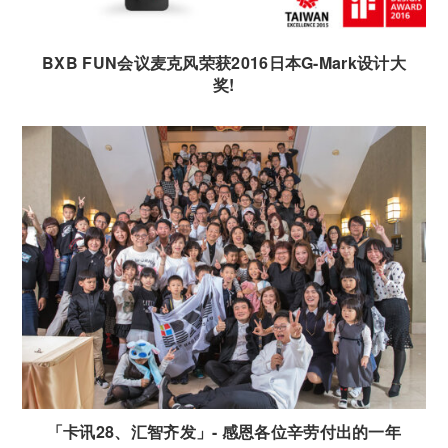
BXB FUN会议麦克风荣获2016日本G-Mark设计大
奖!
「卡讯28、汇智齐发」- 感恩各位辛劳付出的一年