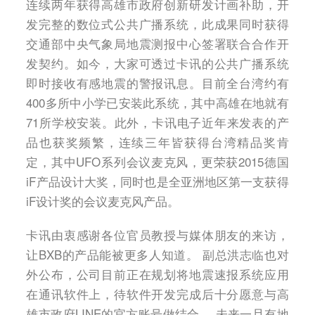
连续两年获得高雄市政府创新研发计画补助，开
发完整的数位式公共广播系统，此成果同时获得
交通部中央气象局地震测报中心签署联合合作开
发契约。如今，大家可透过卡讯的公共广播系统
即时接收有感地震的警报讯息。目前全台湾约有
400多所中小学已安装此系统，其中高雄在地就有
71所学校安装。此外，卡讯电子近年来发表的产
品也获奖频繁，连续三年皆获得台湾精品奖肯
定，其中UFO系列会议麦克风，更荣获2015德国
iF产品设计大奖，同时也是全亚洲地区第一支获得
iF设计奖的会议麦克风产品。
卡讯由衷感谢各位官员教授与媒体朋友的来访，
让BXB的产品能被更多人知道。 副总洪志临也对
外公布，公司目前正在规划将地震速报系统应用
在通讯软件上，待软件开发完成后十分愿意与高
雄市政府LINE的官方账号做结合。 未来一旦有地