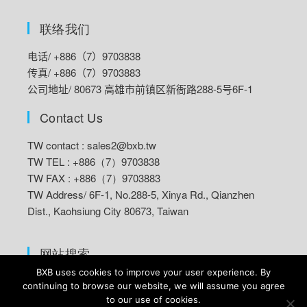
联络我们
电话/ +886（7）9703838
传真/ +886（7）9703883
公司地址/ 80673 高雄市前镇区新衙路288-5号6F-1
Contact Us
TW contact :
sales2@bxb.tw
TW TEL : +886（7）9703838
TW FAX : +886（7）9703883
TW Address/
6F-1, No.288-5, Xinya Rd., Qianzhen
Dist., Kaohsiung City 80673, Taiwan
网站搜索
BXB uses cookies to improve your user experience. By
continuing to browse our website, we will assume you agree
to our use of cookies.
© 2022 BXB Electronics Co., Ltd. all rights reserved.