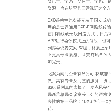
资讯管理学系、交通管理学系、企
资源，旨在培育具国际视野之全方
BXB很荣幸此次能安装于国立成功大
用的是世界通用CAT5E网路线传
使用有线或无线网路方式，日后
APP进行会议模式上的修改，也可直
列席会议麦克风-52组，材质上
上更具专业质感。且麦克风单体内
加完美。
此案为南商企业有限公司-林威志
做。其有专业及完整的服务，协助
6300系列真的太棒了！麦克风
局新营总局会议室等二处的严格测
表性的第一品牌！” BXB也会
待。