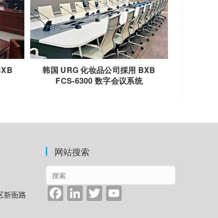
XB
韩国 URG 化妆品公司採用 BXB
FCS-6300 数字会议系统
网站搜索
F
Li
T
Y
镇区新衙路
a
n
wi
o