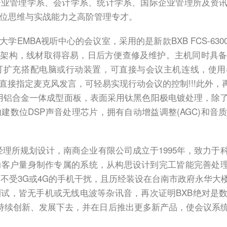
业管理学系、会计学系、统计学系、国际企业管理所及资讯管
位思维与实战能力之高阶管理专才。
学EMBA视听中心的会议室，采用的是新款BXB FCS-6
输架构，线材取得容易，日后方便查修及维护。主机同时具备T
可扩充搭配电脑或行动装置，可直接与会议主机连线，使用
接指定麦克风发言，可轻易实现行动会议的控制!!!此外，再搭配F
采用铝合金一体成型面板，表面采用钛黑色阳极电镀处理，除
建数位DSP声音处理芯片，拥有自动增益调整(AGC)和音
经理所规划设计，南商企业有限公司成立于1995年，致力于
客户量身制作专属的系统，从构思设计到完工皆能完善处理。南
完全不受3G或4G的手机干扰，且历经装设在台南市政府永华
试，皆无手机或无线电波等杂讯音，再次证明BXB绝对是
一直持续创新、发展下去，并在日后推出更多新产品，使会议系