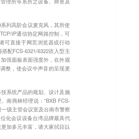
理所等系所之设​​备、师资及
300系列高阶会议麦克风，其所使
CP/IP通信协定网路控制，可
者可直接于网页浏览器或行动
CS-6321/6322崁入型主
了加强面板表面强度外，在外观
质调整，使会议中声音的呈现更
科技系统产品的规划、设计及施
商林经理说：”BXB FCS-
大楼一级主管会议室及台南市警察
数位化会议设备台湾品牌最具代
统更加多元丰富，请大家拭目以