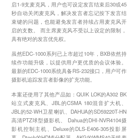
启1-9支麦克风，用户也可设定发言结束后30或45
秒自动关闭麦克风，解决发言者忘记按下发言结
束键的问题，也能避免发言者持续占用麦克风开
启的支数。 而主席麦克风不受以上设定的限制，
具有绝对的发言优先权。
虽然EDC-1000系列已上市超过10年，BXB依然持
续作功能升级，以提供用户更优质的会议体验。
最新的EDC-1000系统具备RS-232接口，用户可作
摄影机追踪发言者影像的扩充功能。
本案还使用了其他产品如：QUIK LOK的A302 BK
站立式麦克风、JBL的CSMA 180混音扩大机、
JBL的52-WH卫星喇叭、DAHUA的SD59220T-HN
高清PTZ球型摄影机、 Dahua的DHI-NVR4104摄
影机控制主机、Deluxe的DLS-E406-305投影屏
幕、Dtech的HDMI分配器、AKG的WMS40无线麦