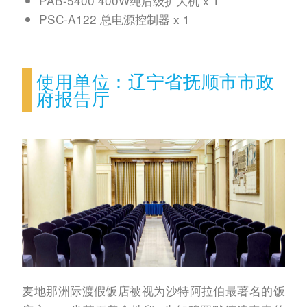
PAB-5400 400W纯后级扩大机 x 1
PSC-A122 总电源控制器 x 1
使用单位：辽宁省抚顺市市政
府报告厅
麦地那洲际渡假饭店被视为沙特阿拉伯最著名的饭