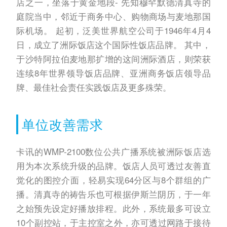
店之一，坐落于黄金地段- 先知穆罕默德清真寺的
庭院当中，邻近于商务中心、购物商场与麦地那国
际机场。 起初，泛美世界航空公司于1946年4月4
日，成立了洲际饭店这个国际性饭店品牌。 其中，
于沙特阿拉伯麦地那扩增的这间洲际酒店，则荣获
连续8年世界领导饭店品牌、亚洲商务饭店领导品
牌、最佳社会责任实践饭店及更多殊荣。
单位改善需求
卡讯的WMP-2100数位公共广播系统被洲际饭店选
用为本次系统升级的品牌。饭店人员可透过友善直
觉化的图控介面，轻易实现64分区与8个群组的广
播。清真寺的祷告乐也可根据伊斯兰阴历，于一年
之始预先设定好播放排程。此外，系统最多可设立
10个副控站，于主控室之外，亦可透过网路于接待