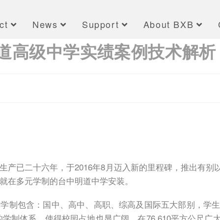
ct
News
Support
About BXB
私立明道高级中学实绩案例技术解析
生产已二十六年，于2016年8月迈入新的里程碑，推出有别
就在多元学制的台中明道中学安装。
学制包含：国中、高中、高职、综高及国际五大部别，学生人
的学制体系，使得校园占地也显广阔，在76,610平方公尺