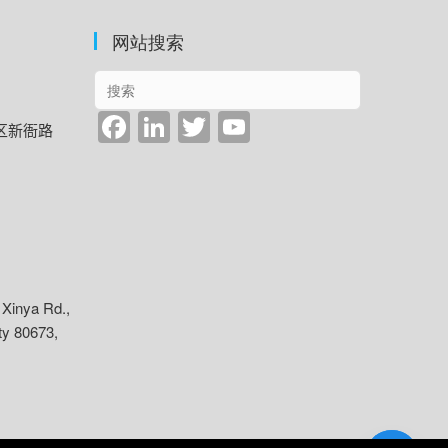
网站搜索
F
Li
T
Y
镇区新衙路
a
n
wi
o
c
k
tt
u
e
e
er
T
b
dI
u
o
n
b
o
e
 Xinya Rd.,
ty 80673,
k
C
h
a
n