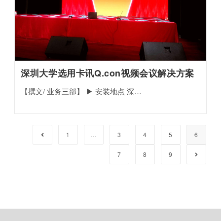
深圳大学选用卡讯Q.con视频会议解决方案
【撰文/ 业务三部】 ▶︎ 安装地点 深…
1
…
3
4
5
6
7
8
9