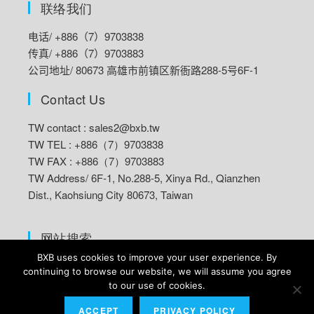
联络我们
电话/ +886（7）9703838
传真/ +886（7）9703883
公司地址/ 80673 高雄市前镇区新衙路288-5号6F-1
Contact Us
TW contact :
sales2@bxb.tw
TW TEL : +886（7）9703838
TW FAX : +886（7）9703883
TW Address/
6F-1, No.288-5, Xinya Rd., Qianzhen
Dist., Kaohsiung City 80673, Taiwan
网站搜索
BXB uses cookies to improve your user experience. By
continuing to browse our website, we will assume you agree
to our use of cookies.
F
Li
T
Y
© 2022 BXB Electronics Co., Ltd. all rights reserved.
Contact us
ACCEPT
PRIVACY POLICY